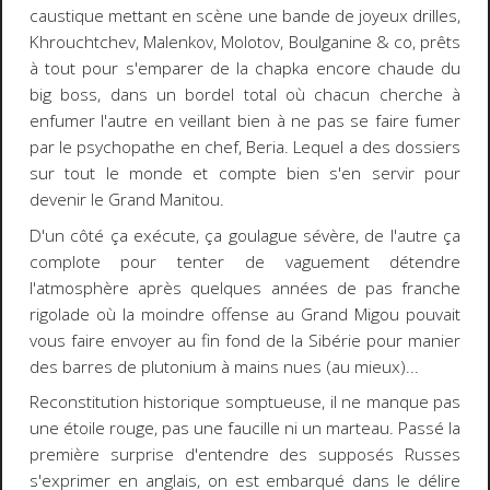
caustique mettant en scène une bande de joyeux drilles,
Khrouchtchev, Malenkov, Molotov, Boulganine & co, prêts
à tout pour s'emparer de la chapka encore chaude du
big boss, dans un bordel total où chacun cherche à
enfumer l'autre en veillant bien à ne pas se faire fumer
par le psychopathe en chef, Beria. Lequel a des dossiers
sur tout le monde et compte bien s'en servir pour
devenir le Grand Manitou.
D'un côté ça exécute, ça goulague sévère, de l'autre ça
complote pour tenter de vaguement détendre
l'atmosphère après quelques années de pas franche
rigolade où la moindre offense au Grand Migou pouvait
vous faire envoyer au fin fond de la Sibérie pour manier
des barres de plutonium à mains nues (au mieux)...
Reconstitution historique somptueuse, il ne manque pas
une étoile rouge, pas une faucille ni un marteau. Passé la
première surprise d'entendre des supposés Russes
s'exprimer en anglais, on est embarqué dans le délire