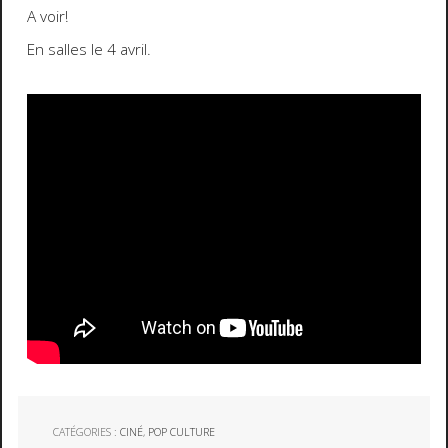
A voir!
En salles le 4 avril.
CATÉGORIES :
CINÉ
,
POP CULTURE