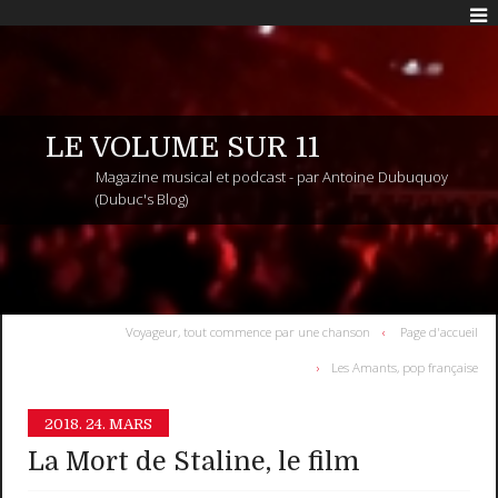
LE VOLUME SUR 11
Magazine musical et podcast - par Antoine Dubuquoy
(Dubuc's Blog)
Voyageur, tout commence par une chanson
Page d'accueil
Les Amants, pop française
2018.
24. MARS
La Mort de Staline, le film