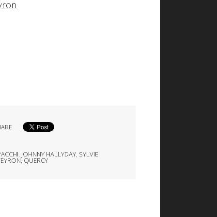
yron
HARE
PACCHI
,
JOHNNY HALLYDAY
,
SYLVIE
VEYRON
,
QUERCY