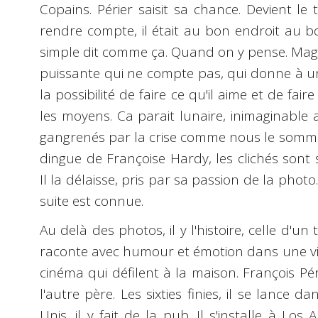
Copains. Périer saisit sa chance. Devient l
rendre compte, il était au bon endroit au bo
simple dit comme ça. Quand on y pense. Magie
puissante qui ne compte pas, qui donne à u
la possibilité de faire ce qu'il aime et de fai
les moyens. Ca parait lunaire, inimaginable
gangrenés par la crise comme nous le sommes
dingue de Françoise Hardy, les clichés sont 
Il la délaisse, pris par sa passion de la photo
suite est connue.
Au delà des photos, il y l'histoire, celle d'un 
raconte avec humour et émotion dans une vid
cinéma qui défilent à la maison. François Péri
l'autre père. Les sixties finies, il se lance d
Unis, il y fait de la pub. Il s'installe à Los 