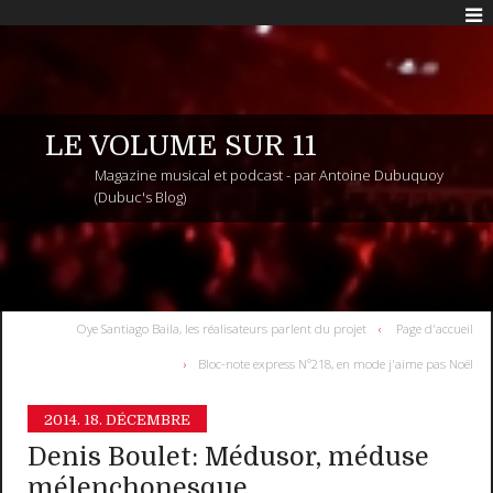
LE VOLUME SUR 11
Magazine musical et podcast - par Antoine Dubuquoy
(Dubuc's Blog)
Oye Santiago Baila, les réalisateurs parlent du projet
Page d'accueil
Bloc-note express N°218, en mode j'aime pas Noël
2014.
18. DÉCEMBRE
Denis Boulet: Médusor, méduse
mélenchonesque