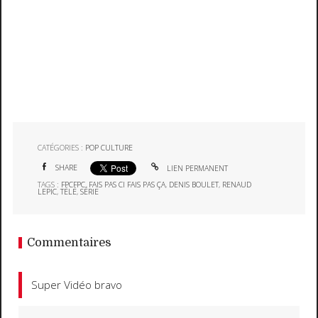
CATÉGORIES :
POP CULTURE
SHARE
LIEN PERMANENT
TAGS :
FPCFPC
,
FAIS PAS CI FAIS PAS ÇA
,
DENIS BOULET
,
RENAUD
LEPIC
,
TÉLÉ
,
SÉRIE
Commentaires
Super Vidéo bravo