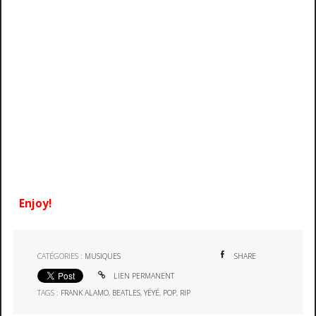
Enjoy!
CATÉGORIES :
MUSIQUES
SHARE
LIEN PERMANENT
TAGS :
FRANK ALAMO
,
BEATLES
,
YÉYÉ
,
POP
,
RIP