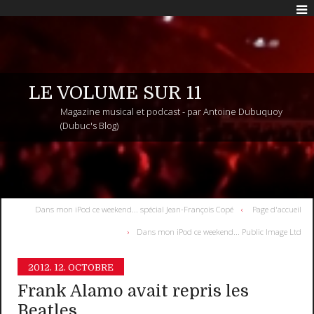
LE VOLUME SUR 11
Magazine musical et podcast - par Antoine Dubuquoy
(Dubuc's Blog)
Dans mon iPod ce weekend... spécial Jean-François Copé
Page d'accueil
Dans mon iPod ce weekend... Public Image Ltd
2012.
12. OCTOBRE
Frank Alamo avait repris les
Beatles...