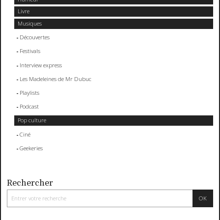
Livre
Musiques
Découvertes
Festivals
Interview express
Les Madeleines de Mr Dubuc
Playlists
Podcast
Pop culture
Ciné
Geekeries
Rechercher