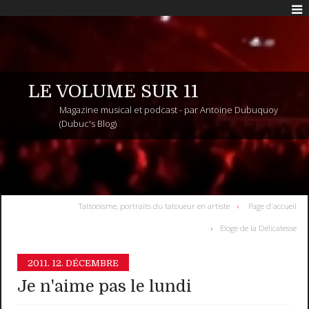
LE VOLUME SUR 11
Magazine musical et podcast - par Antoine Dubuquoy
(Dubuc's Blog)
Tattooisme, portraits du tatoueur en artiste
Page d'accueil
Eloge de la Délicatesse
2011.
12. DÉCEMBRE
Je n'aime pas le lundi