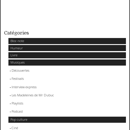
Catégories
Bloc-note
Humeur
Livre
Musiques
Découvertes
Festivals
Interview express
Les Madeleines de Mr Dubuc
Playlists
Podcast
Pop culture
Ciné