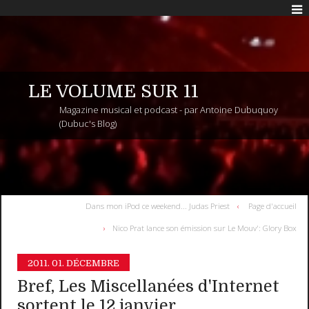
LE VOLUME SUR 11
Magazine musical et podcast - par Antoine Dubuquoy
(Dubuc's Blog)
Dans mon iPod ce weekend... Judas Priest
Page d'accueil
Nico Prat lance son émission sur Le Mouv': Glory Box
2011.
01. DÉCEMBRE
Bref, Les Miscellanées d'Internet
sortent le 12 janvier