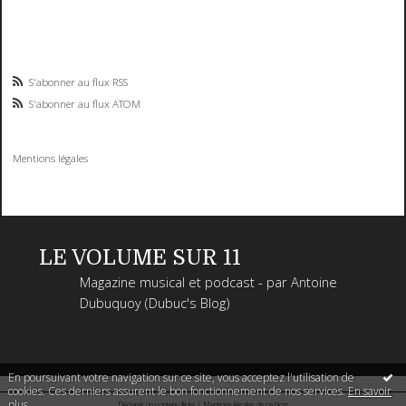
S'abonner au flux RSS
S'abonner au flux ATOM
Mentions légales
LE VOLUME SUR 11
Magazine musical et podcast - par Antoine
Dubuquoy (Dubuc's Blog)
En poursuivant votre navigation sur ce site, vous acceptez l'utilisation de
cookies. Ces derniers assurent le bon fonctionnement de nos services.
En savoir
plus
.
Déclarer un contenu illicite
|
Mentions légales de ce blog