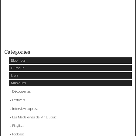
Catégories
Bloc-note
Humeur
Livre
Musiques
Découvertes
Festivals
Interview express
Les Madeleines de Mr Dubuc
Playlists
Podcast