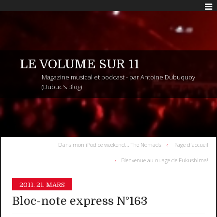
LE VOLUME SUR 11
Magazine musical et podcast - par Antoine Dubuquoy
(Dubuc's Blog)
Dans mon iPod ce weekend... The Nomads
Page d'accueil
Bienvenue au nuage de Fukushima!
2011.
21. MARS
Bloc-note express N°163