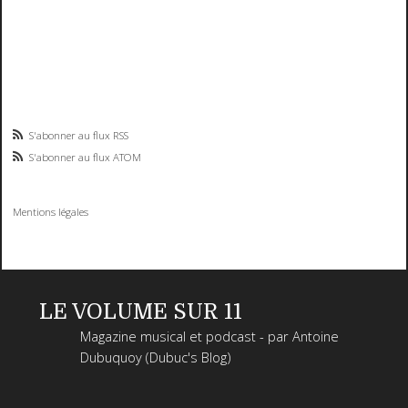
S'abonner au flux RSS
S'abonner au flux ATOM
Mentions légales
LE VOLUME SUR 11
Magazine musical et podcast - par Antoine
Dubuquoy (Dubuc's Blog)