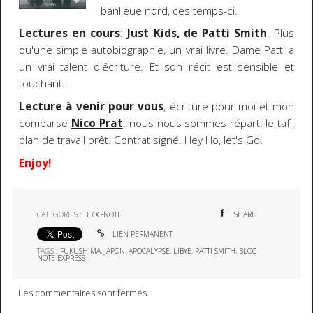
banlieue nord, ces temps-ci.
Lectures en cours
:
Just Kids, de Patti Smith
. Plus
qu'une simple autobiographie, un vrai livre. Dame Patti a
un vrai talent d'écriture. Et son récit est sensible et
touchant.
Lecture à venir pour vous
, écriture pour moi et mon
comparse
Nico Prat
: nous nous sommes réparti le taf',
plan de travail prêt. Contrat signé. Hey Ho, let's Go!
Enjoy!
CATÉGORIES :
BLOC-NOTE
SHARE
LIEN PERMANENT
TAGS :
FUKUSHIMA
,
JAPON
,
APOCALYPSE
,
LIBYE
,
PATTI SMITH
,
BLOC
NOTE EXPRESS
Les commentaires sont fermés.