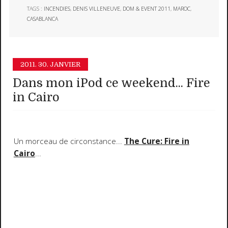
TAGS :
INCENDIES
,
DENIS VILLENEUVE
,
DOM & EVENT 2011
,
MAROC
,
CASABLANCA
2011.
30. JANVIER
Dans mon iPod ce weekend... Fire
in Cairo
Un morceau de circonstance...
The Cure: Fire in
Cairo
...