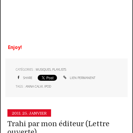
Enjoy!
CATÉGORIES :
MUSIQUES
,
PLAYLISTS
SHARE
LIEN PERMANENT
TAGS :
ANNA CALVI
,
IPOD
2011.
25. JANVIER
Trahi par mon éditeur (Lettre
ouverte)