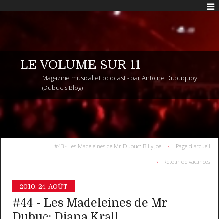
LE VOLUME SUR 11
Magazine musical et podcast - par Antoine Dubuquoy
(Dubuc's Blog)
#43 - Les Madeleines de Mr Dubuc: Billy Joel
Page d'accueil
Retour de vacances
2010.
24. AOÛT
#44 - Les Madeleines de Mr
Dubuc: Diana Krall