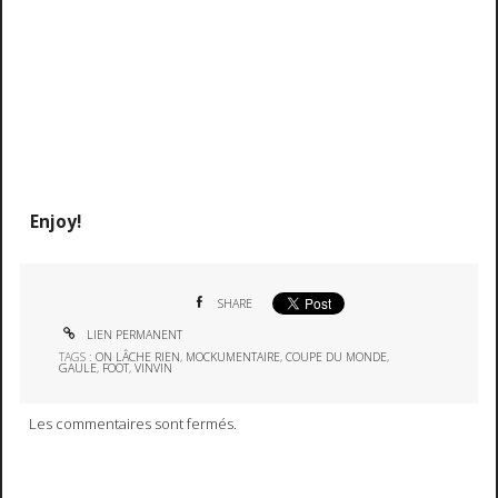
Enjoy!
SHARE
LIEN PERMANENT
TAGS :
ON LÂCHE RIEN
,
MOCKUMENTAIRE
,
COUPE DU MONDE
,
GAULE
,
FOOT
,
VINVIN
Les commentaires sont fermés.