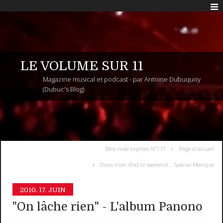
LE VOLUME SUR 11
Magazine musical et podcast - par Antoine Dubuquoy
(Dubuc's Blog)
Bloc-note express N°131
Page d'accueil
Dans mon iPod ce weekend... Spécial Mexique
2010.
17. JUIN
"On lâche rien" - L'album Panono