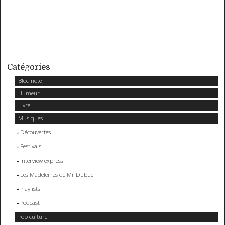
Catégories
Bloc-note
Humeur
Livre
Musiques
Découvertes
Festivals
Interview express
Les Madeleines de Mr Dubuc
Playlists
Podcast
Pop culture