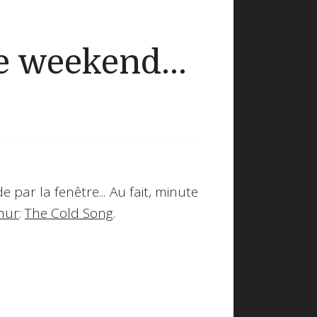
 weekend...
par la fenêtre... Au fait, minute
hur
:
The Cold Song
.