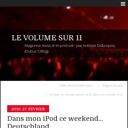
LE VOLUME SUR 11
Magazine musical et podcast - par Antoine Dubuquoy
(Dubuc's Blog)
Geek, tests et beta tests...
Page d'accueil
Ed-äke, un nouvel album le 8 mars, un concert le 2!
2010.
27. FÉVRIER
Dans mon iPod ce weekend...
Deutschland