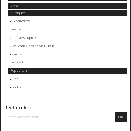
Livre
Musiques
Découvertes
Festivals
Interview express
Les Madeleines de Mr Dubuc
Playlists
Podcast
Pop culture
Ciné
Geekeries
Rechercher