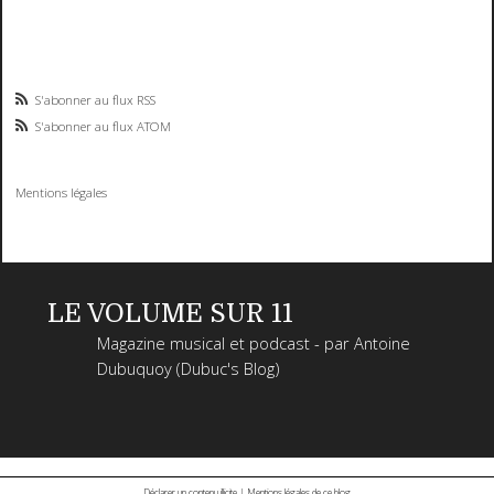
S'abonner au flux RSS
S'abonner au flux ATOM
Mentions légales
LE VOLUME SUR 11
Magazine musical et podcast - par Antoine
Dubuquoy (Dubuc's Blog)
Déclarer un contenu illicite
|
Mentions légales de ce blog