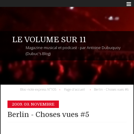
LE VOLUME SUR 11
Magazine musical et podcast - par Antoine Dubuquoy
(Dubuc's Blog)
Bloc-note express N°105
Page d'accueil
Berlin - Choses vues #6
2009.
03. NOVEMBRE
Berlin - Choses vues #5