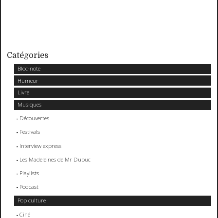
Catégories
Bloc-note
Humeur
Livre
Musiques
Découvertes
Festivals
Interview express
Les Madeleines de Mr Dubuc
Playlists
Podcast
Pop culture
Ciné