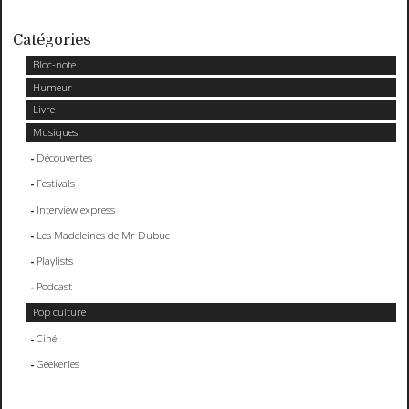
Catégories
Bloc-note
Humeur
Livre
Musiques
Découvertes
Festivals
Interview express
Les Madeleines de Mr Dubuc
Playlists
Podcast
Pop culture
Ciné
Geekeries