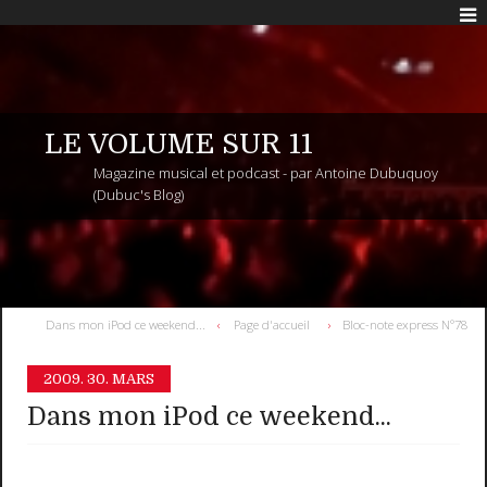
LE VOLUME SUR 11
Magazine musical et podcast - par Antoine Dubuquoy
(Dubuc's Blog)
Dans mon iPod ce weekend...
Page d'accueil
Bloc-note express N°78
2009.
30. MARS
Dans mon iPod ce weekend...