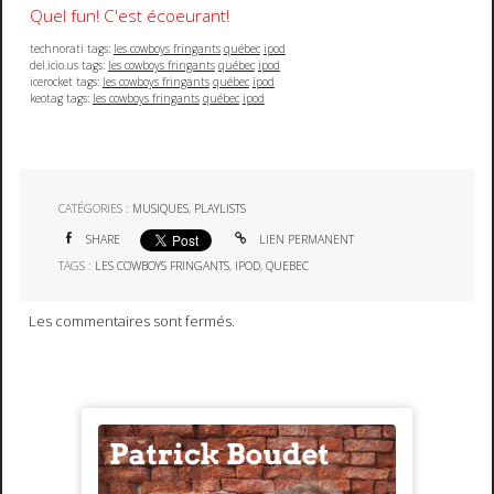
Quel fun!
C'est écoeurant!
technorati tags:
les cowboys fringants
québec
ipod
del.icio.us tags:
les cowboys fringants
québec
ipod
icerocket tags:
les cowboys fringants
québec
ipod
keotag tags:
les cowboys fringants
québec
ipod
CATÉGORIES :
MUSIQUES
,
PLAYLISTS
SHARE
LIEN PERMANENT
TAGS :
LES COWBOYS FRINGANTS
,
IPOD
,
QUEBEC
Les commentaires sont fermés.