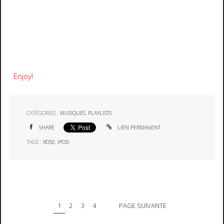
Enjoy!
CATÉGORIES :
MUSIQUES
,
PLAYLISTS
SHARE
LIEN PERMANENT
TAGS :
ROSE
,
IPOD
1
2
3
4
PAGE SUIVANTE