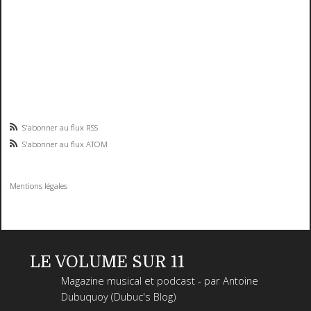
S'abonner au flux RSS
S'abonner au flux ATOM
Mentions légales
LE VOLUME SUR 11
Magazine musical et podcast - par Antoine
Dubuquoy (Dubuc's Blog)