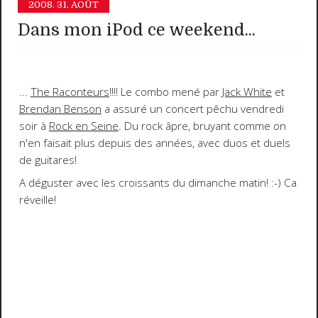
2008.
31. AOÛT
Dans mon iPod ce weekend...
...
The Raconteurs
!!!! Le combo mené par
Jack White
et
Brendan Benson
a assuré un concert pêchu vendredi
soir à
Rock en Seine
. Du rock âpre, bruyant comme on
n'en faisait plus depuis des années, avec duos et duels
de guitares!
A déguster avec les croissants du dimanche matin!
:-) Ca
réveille!