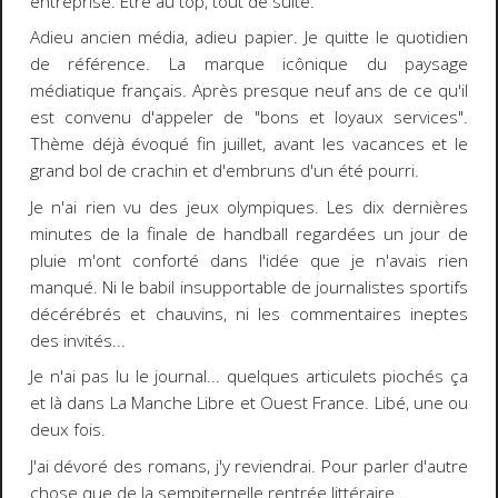
entreprise. Etre au top, tout de suite.
Adieu ancien média,
adieu papier
. Je quitte le quotidien
de référence. La marque icônique du paysage
médiatique français. Après presque neuf ans de ce qu'il
est convenu d'appeler de "bons et loyaux services".
Thème déjà évoqué fin juillet, avant les vacances et le
grand bol de crachin et d'embruns d'un été pourri.
Je n'ai
rien vu des jeux olympiques
. Les dix dernières
minutes de la finale de handball regardées un jour de
pluie m'ont conforté dans l'idée que je n'avais rien
manqué. Ni le babil insupportable de journalistes sportifs
décérébrés et chauvins, ni les commentaires ineptes
des invités...
Je n'ai pas lu le journal... quelques articulets piochés ça
et là dans La Manche Libre et Ouest France. Libé, une ou
deux fois.
J'ai dévoré des romans, j'y reviendrai. Pour parler d'autre
chose que de la sempiternelle rentrée littéraire...