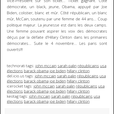
Vice-Président sur son ticket...
Ticket gagnant
. Côté
démocrate, un black, jeune,
Obama
, appuyé par
Joe
Biden
, colistier, blanc et mûr. Côté républicain, un blanc
mûr, McCain, soutenu par une
femme de 44 ans
... Coup
politique majeur. La jeunesse est dans les deux camps.
Une femme pouvant aspirer les voix des démocrates
déçus
par la défaite d'
Hillary Clinton
dans les primaires
démocrates...
Suite le 4 novembre
... Les paris sont
ouverts!!!
technorati tags:
john mccain
sarah palin
républicains
usa
élections
barack obama
joe biden
hillary clinton
del.icio.us tags:
john mccain
sarah palin
républicains
usa
élections
barack obama
joe biden
hillary clinton
icerocket tags:
john mccain
sarah palin
républicains
usa
élections
barack obama
joe biden
hillary clinton
keotag tags:
john mccain
sarah palin
républicains
usa
élections
barack obama
joe biden
hillary clinton