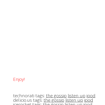
Enjoy!
technorati tags:
the gossip
listen up
ipod
del.icio.us tags:
the gossip
listen up
ipod
icerocket tags:
the gossip
listen up
ipod