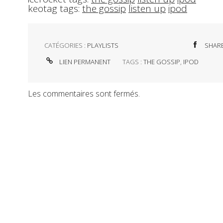
keotag tags:
the gossip
listen up
ipod
CATÉGORIES :
PLAYLISTS
SHAR
LIEN PERMANENT
TAGS :
THE GOSSIP
,
IPOD
Les commentaires sont fermés.