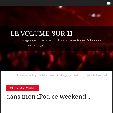
LE VOLUME SUR 11
Magazine musical et podcast - par Antoine Dubuquoy
(Dubuc's Blog)
Une web radio pour les expats
Page d'accueil
Arcade Fire Live!!!
2007.
25. MARS
dans mon iPod ce weekend...