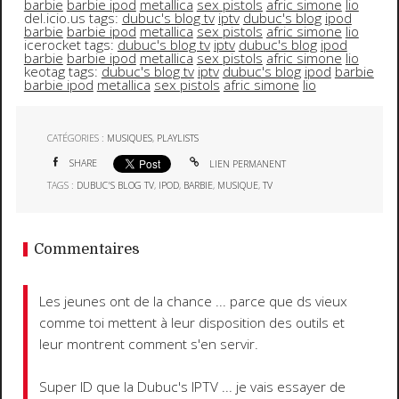
barbie
barbie ipod
metallica
sex pistols
afric simone
lio
del.icio.us tags:
dubuc's blog tv
iptv
dubuc's blog
ipod
barbie
barbie ipod
metallica
sex pistols
afric simone
lio
icerocket tags:
dubuc's blog tv
iptv
dubuc's blog
ipod
barbie
barbie ipod
metallica
sex pistols
afric simone
lio
keotag tags:
dubuc's blog tv
iptv
dubuc's blog
ipod
barbie
barbie ipod
metallica
sex pistols
afric simone
lio
CATÉGORIES :
MUSIQUES
,
PLAYLISTS
SHARE
LIEN PERMANENT
TAGS :
DUBUC'S BLOG TV
,
IPOD
,
BARBIE
,
MUSIQUE
,
TV
Commentaires
Les jeunes ont de la chance ... parce que ds vieux
comme toi mettent à leur disposition des outils et
leur montrent comment s'en servir.
Super ID que la Dubuc's IPTV ... je vais essayer de