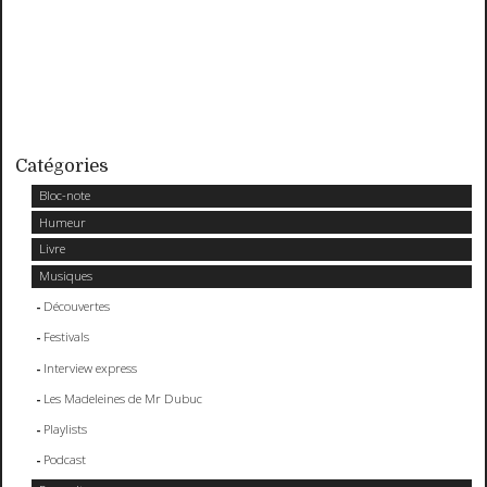
Catégories
Bloc-note
Humeur
Livre
Musiques
Découvertes
Festivals
Interview express
Les Madeleines de Mr Dubuc
Playlists
Podcast