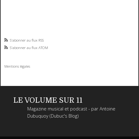
S'abonner au flux RSS
S'abonner au flux ATOM
Mentions légales
LE VOLUME SUR 11
Magazine musical et podcast - par Antoine
Dubuquoy (Dubuc's Blog)