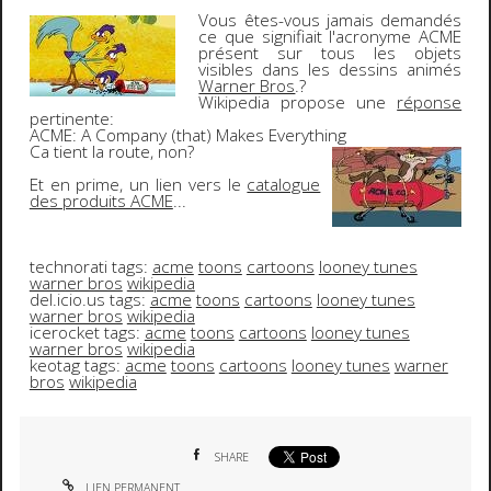
Vous êtes-vous jamais demandés
ce que signifiait l'acronyme
ACME
présent sur tous les objets
visibles dans les dessins animés
Warner Bros
.
?
Wikipedia
propose une
réponse
pertinente:
ACME
:
A
C
ompany (that)
M
akes
E
verything
Ca tient la route, non?
Et en prime, un lien vers le
catalogue
des produits ACME
...
technorati tags:
acme
toons
cartoons
looney tunes
warner bros
wikipedia
del.icio.us tags:
acme
toons
cartoons
looney tunes
warner bros
wikipedia
icerocket tags:
acme
toons
cartoons
looney tunes
warner bros
wikipedia
keotag tags:
acme
toons
cartoons
looney tunes
warner
bros
wikipedia
SHARE
LIEN PERMANENT