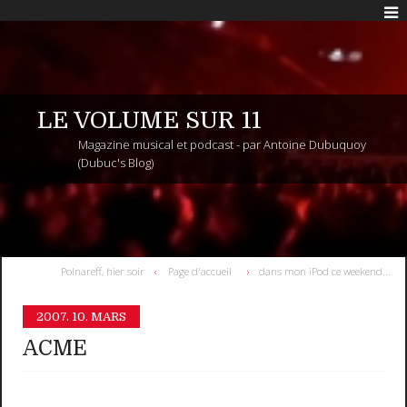
LE VOLUME SUR 11
Magazine musical et podcast - par Antoine Dubuquoy
(Dubuc's Blog)
Polnareff, hier soir
Page d'accueil
dans mon iPod ce weekend...
2007.
10. MARS
ACME