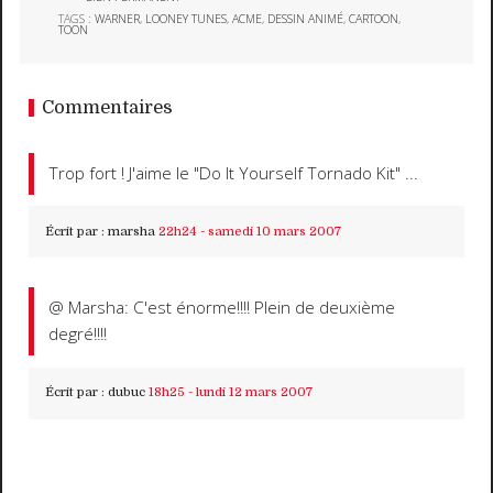
TAGS :
WARNER
,
LOONEY TUNES
,
ACME
,
DESSIN ANIMÉ
,
CARTOON
,
TOON
Commentaires
Trop fort ! J'aime le "Do It Yourself Tornado Kit" ...
Écrit par :
marsha
22h24
-
samedi 10
mars 2007
@ Marsha: C'est énorme!!!! Plein de deuxième
degré!!!!
Écrit par :
dubuc
18h25
-
lundi 12
mars 2007