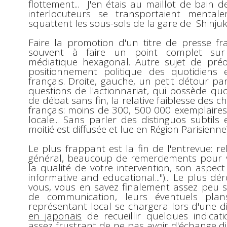
flottement... J'en étais au maillot de bai
interlocuteurs se transportaient menta
squattent les sous-sols de la gare de
Shinju
Faire la promotion d'un titre de presse f
souvent à faire un point complet sur
médiatique hexagonal. Autre sujet de préo
positionnement politique des quotidiens 
français. Droite, gauche, un petit détour par
questions de l'actionnariat, qui possède quo
de débat sans fin, la relative faiblesse des ch
français: moins de 300, 500 000 exemplaires.
locale... Sans parler des distinguos subtils
moitié est diffusée et lue en Région Parisienne)
Le plus frappant est la fin de l'entrevue: 
général, beaucoup de remerciements pour v
la qualité de votre intervention, son aspe
informative and educational...")... Le plus d
vous, vous en savez finalement assez peu sur
de communication, leurs éventuels plan
représentant local se chargera lors d'une d
en japonais
de recueillir quelques indicatio
assez frustrant de ne pas avoir d'échange di