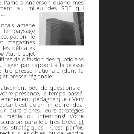
n de Pamela Anderson quand mes
lement au milieu des SDF qui
ku
...
rançais amène
 le paysage
ccupation, le
et magazines
 les délicates
i? Autre sujet
iffres de diffusion des quotidiens
.. Léger par rapport à la presse
 entre presse nationale (dont la
 et presse régionale...
relativement peu de questions en
otre présence, le temps passé,
ct éminement pédagogique ("Very
éroutant est qu'en fin de rendez-
 leurs clients, leurs stratégies
s média ou intentions! Votre
iscussion parallèle très brève
et
ns stratégiques!!! C'est parfois
rect sur les cibles, ou de vendre