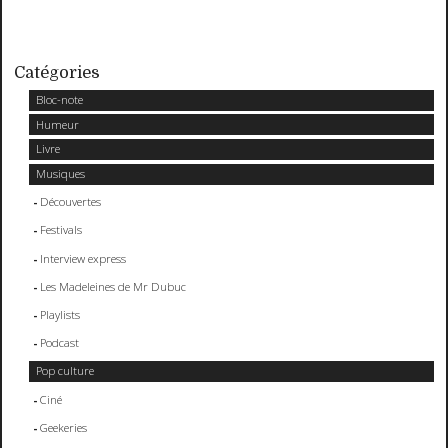
Catégories
Bloc-note
Humeur
Livre
Musiques
Découvertes
Festivals
Interview express
Les Madeleines de Mr Dubuc
Playlists
Podcast
Pop culture
Ciné
Geekeries