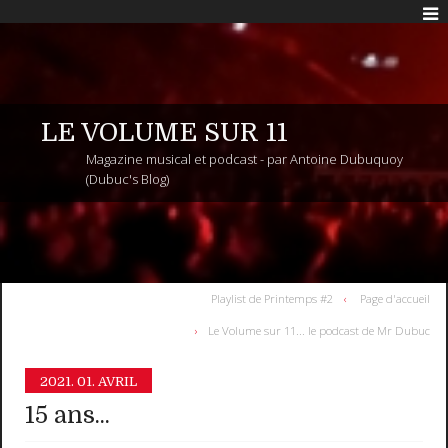
LE VOLUME SUR 11
Magazine musical et podcast - par Antoine Dubuquoy
(Dubuc's Blog)
Playlist de Printemps #2
Page d'accueil
Le Volume sur 11... le podcast de Mr Dubuc
2021.
01. AVRIL
15 ans...