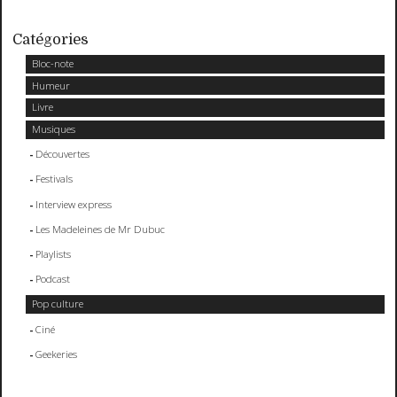
Catégories
Bloc-note
Humeur
Livre
Musiques
Découvertes
Festivals
Interview express
Les Madeleines de Mr Dubuc
Playlists
Podcast
Pop culture
Ciné
Geekeries