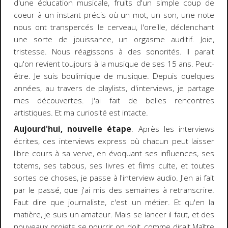
d'une éducation musicale, fruits d'un simple coup de
coeur à un instant précis où un mot, un son, une note
nous ont transpercés le cerveau, l'oreille, déclenchant
une sorte de jouissance, un orgasme auditif. Joie,
tristesse. Nous réagissons à des sonorités. Il parait
qu'on revient toujours à la musique de ses 15 ans. Peut-
être. Je suis boulimique de musique. Depuis quelques
années, au travers de playlists, d'interviews, je partage
mes découvertes. J'ai fait de belles rencontres
artistiques. Et ma curiosité est intacte.
Aujourd'hui, nouvelle étape
. Après les interviews
écrites, ces interviews express où chacun peut laisser
libre cours à sa verve, en évoquant ses influences, ses
totems, ses tabous, ses livres et films culte, et toutes
sortes de choses, je passe à l'interview audio. J'en ai fait
par le passé, que j'ai mis des semaines à retranscrire.
Faut dire que journaliste, c'est un métier. Et qu'en la
matière, je suis un amateur. Mais se lancer il faut, et des
nouveaux projets se nourrir on doit, comme dirait Maître