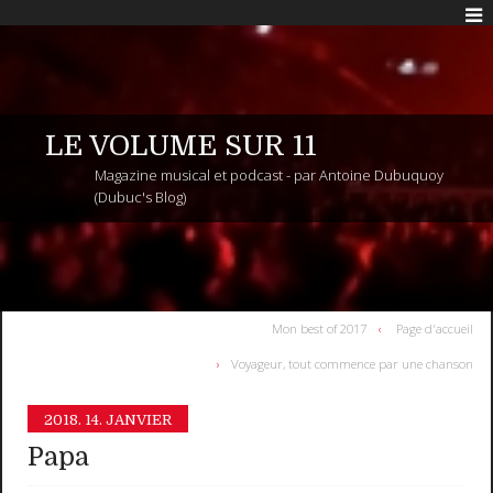
LE VOLUME SUR 11
Magazine musical et podcast - par Antoine Dubuquoy
(Dubuc's Blog)
Mon best of 2017
Page d'accueil
Voyageur, tout commence par une chanson
2018.
14. JANVIER
Papa