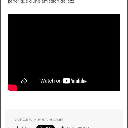
générique d'une émission de jazz.
CATÉGORIES :
HUMEUR
,
MUSIQUES
SHARE
LIEN PERMANENT