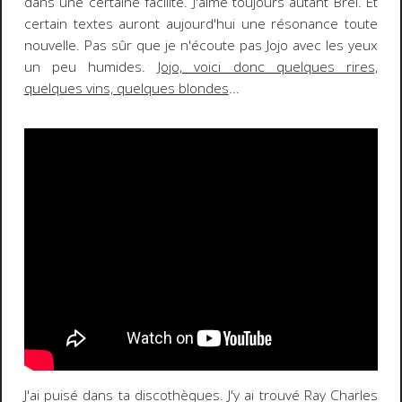
dans une certaine facilité. J'aime toujours autant Brel. Et
certain textes auront aujourd'hui une résonance toute
nouvelle. Pas sûr que je n'écoute pas Jojo avec les yeux
un peu humides.
Jojo, voici donc quelques rires,
quelques vins, quelques blondes
...
J'ai puisé dans ta discothèques. J'y ai trouvé Ray Charles