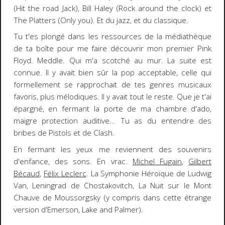
(Hit the road Jack), Bill Haley (Rock around the clock) et
The Platters (Only you). Et du jazz, et du classique.
Tu t'es plongé dans les ressources de la médiathèque
de ta boîte pour me faire découvrir mon premier Pink
Floyd. Meddle. Qui m'a scotché au mur. La suite est
connue. Il y avait bien sûr la pop acceptable, celle qui
formellement se rapprochait de tes genres musicaux
favoris, plus mélodiques. Il y avait tout le reste. Que je t'ai
épargné, en fermant la porte de ma chambre d'ado,
maigre protection auditive... Tu as du entendre des
bribes de Pistols et de Clash.
En fermant les yeux me reviennent des souvenirs
d'enfance, des sons. En vrac.
Michel Fugain
,
Gilbert
Bécaud
,
Félix Leclerc
. La Symphonie Héroïque de Ludwig
Van, Leningrad de Chostakovitch, La Nuit sur le Mont
Chauve de Moussorgsky (y compris dans cette étrange
version d'Emerson, Lake and Palmer).