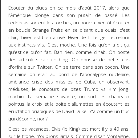
Ecouter du blues en ce mois d'août 2017, alors que
l'Amérique plonge dans son putain de passé. Les
rednecks sortent les torches, on pourra bientôt écouter
en boucle Strange Fruits en se disant que ouais, c'est
clair, l'hiver est bien arrivé. Hiver de l'intelligence, retour
aux instincts vils. C'est moche. Une fois qu'on a dit ça,
qu'est-ce qu'on fait. Bah rien, comme d'hab. On poste
des articulets sur un blog. On pousse de petits cris
d'orfraie sur Twitter. On se terre dans son cocon. Une
semaine on était au bord de l'apocalypse nucléaire,
ambiance crise des missiles de Cuba, en observant,
médusés, le concours de bites Trump vs Kim Jong-
machin. La semaine suivante, on sort les chapeaux
pointus, la croix et la boite d'allumettes en écoutant les
éructation priapiques de David Duke. Y'a comme un truc
qui déconne, non?
C'est les vacances. Elvis (le King) est mort il y a 40 ans.
sur le trône, n'oublions jamais. Comme disait Montaigne,