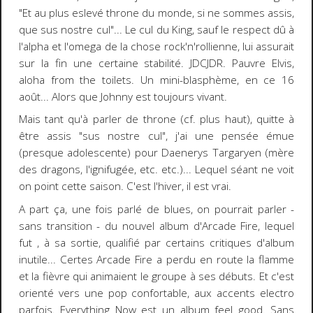
"Et au plus eslevé throne du monde, si ne sommes assis,
que sus nostre cul"... Le cul du King, sauf le respect dû à
l'alpha et l'omega de la chose rock'n'rollienne, lui assurait
sur la fin une certaine stabilité. JDCJDR. Pauvre Elvis,
aloha from the toilets. Un mini-blasphème, en ce 16
août... Alors que Johnny est toujours vivant.
Mais tant qu'à parler de throne (cf. plus haut), quitte à
être assis "sus nostre cul", j'ai une pensée émue
(presque adolescente) pour Daenerys Targaryen (mère
des dragons, l'ignifugée, etc. etc.)... Lequel séant ne voit
on point cette saison. C'est l'hiver, il est vrai.
A part ça, une fois parlé de blues, on pourrait parler -
sans transition - du nouvel album d'Arcade Fire, lequel
fut , à sa sortie, qualifié par certains critiques d'album
inutile... Certes Arcade Fire a perdu en route la flamme
et la fièvre qui animaient le groupe à ses débuts. Et c'est
orienté vers une pop confortable, aux accents electro
parfois. Everything Now est un album feel good. Sans