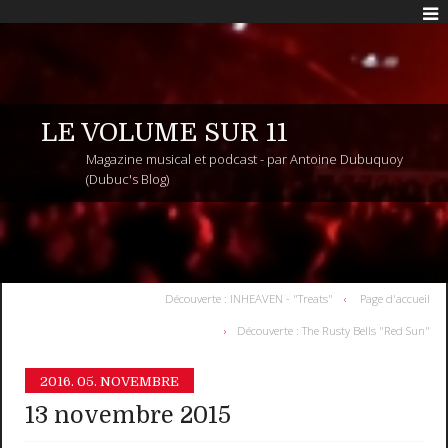
LE VOLUME SUR 11
Magazine musical et podcast - par Antoine Dubuquoy
(Dubuc's Blog)
Découverte : INHEAVEN - "Treats"
Page d'accueil
Découverte : The Rusty Bells "Red Sun"
2016.
05. NOVEMBRE
13 novembre 2015