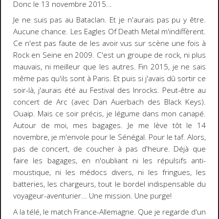
Donc le 13 novembre 2015...
Je ne suis pas au Bataclan. Et je n'aurais pas pu y être.
Aucune chance. Les Eagles Of Death Metal m'indiffèrent.
Ce n'est pas faute de les avoir vus sur scène une fois à
Rock en Seine en 2009. C'est un groupe de rock, ni plus
mauvais, ni meilleur que les autres. Fin 2015, je ne sais
même pas qu'ils sont à Paris. Et puis si j'avais dû sortir ce
soir-là, j'aurais été au Festival des Inrocks. Peut-être au
concert de Arc (avec Dan Auerbach des Black Keys).
Ouaip. Mais ce soir précis, je légume dans mon canapé.
Autour de moi, mes bagages. Je me lève tôt le 14
novembre, je m'envole pour le Sénégal. Pour le taf. Alors,
pas de concert, de coucher à pas d'heure. Déjà que
faire les bagages, en n'oubliant ni les répulsifs anti-
moustique, ni les médocs divers, ni les fringues, les
batteries, les chargeurs, tout le bordel indispensable du
voyageur-aventurier... Une mission. Une purge!
A la télé, le match France-Allemagne. Que je regarde d'un