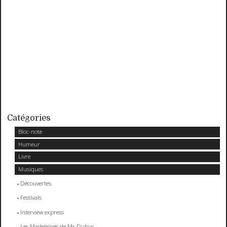
Catégories
Bloc-note
Humeur
Livre
Musiques
Découvertes
Festivals
Interview express
Les Madeleines de Mr Dubuc