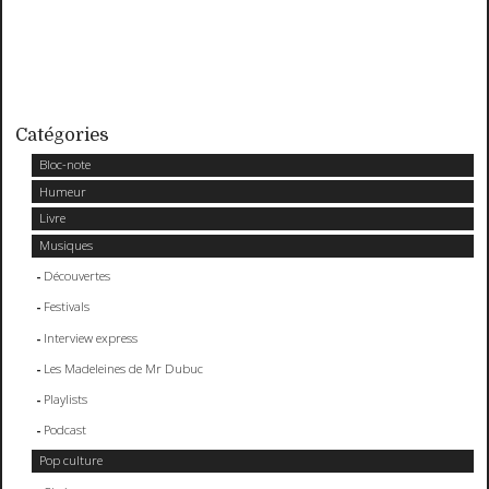
Catégories
Bloc-note
Humeur
Livre
Musiques
Découvertes
Festivals
Interview express
Les Madeleines de Mr Dubuc
Playlists
Podcast
Pop culture