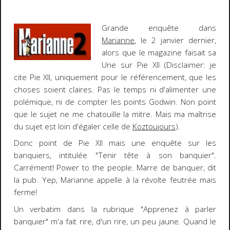
Grande enquête dans
Marianne
, le 2 janvier dernier,
alors que le magazine faisait sa
Une sur Pie XII (Disclaimer: je
cite Pie XII, uniquement pour le référencement, que les
choses soient claires. Pas le temps ni d'alimenter une
polémique, ni de compter les points Godwin. Non point
que le sujet ne me chatouille la mitre. Mais ma maîtrise
du sujet est loin d'égaler celle de
Koztoujours
).
Donc point de Pie XII mais une enquête sur les
banquiers, intitulée "
T
enir tête à son banquier
".
Carrément!
Power to the people
. Marre de banquer, dit
la pub. Yep, Marianne appelle à la révolte feutrée mais
ferme!
Un verbatim dans la rubrique "Apprenez à parler
banquier" m'a fait rire, d'un rire, un peu jaune. Quand le