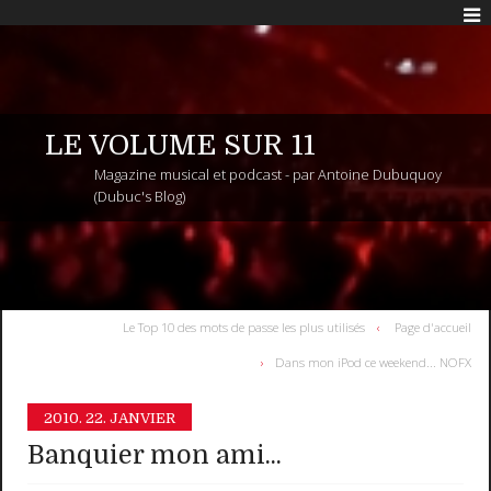
LE VOLUME SUR 11
Magazine musical et podcast - par Antoine Dubuquoy
(Dubuc's Blog)
Le Top 10 des mots de passe les plus utilisés
Page d'accueil
Dans mon iPod ce weekend... NOFX
2010.
22. JANVIER
Banquier mon ami...