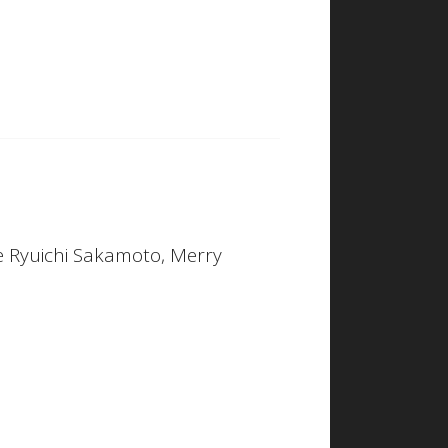
e
Ryuichi Sakamoto
,
Merry