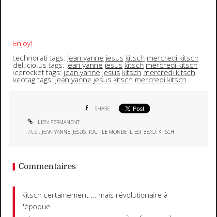
Enjoy!
technorati tags:
jean yanne
jesus
kitsch
mercredi kitsch
del.icio.us tags:
jean yanne
jesus
kitsch
mercredi kitsch
icerocket tags:
jean yanne
jesus
kitsch
mercredi kitsch
keotag tags:
jean yanne
jesus
kitsch
mercredi kitsch
SHARE
LIEN PERMANENT
TAGS :
JEAN YANNE
,
JÉSUS
,
TOUT LE MONDE IL EST BEAU
,
KITSCH
Commentaires
Kitsch certainement ... mais révolutionaire à
l'époque !