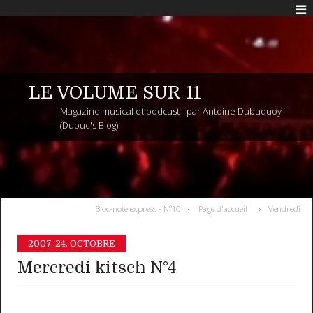
LE VOLUME SUR 11
Magazine musical et podcast - par Antoine Dubuquoy
(Dubuc's Blog)
Bloc-note express - N°10
Page d'accueil
Vendredi
2007.
24. OCTOBRE
Mercredi kitsch N°4