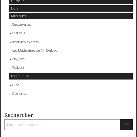
Humeur
Livre
Musiques
Découvertes
Festivals
Interview express
Les Madeleines de Mr Dubuc
Playlists
Podcast
Pop culture
Ciné
Geekeries
Rechercher