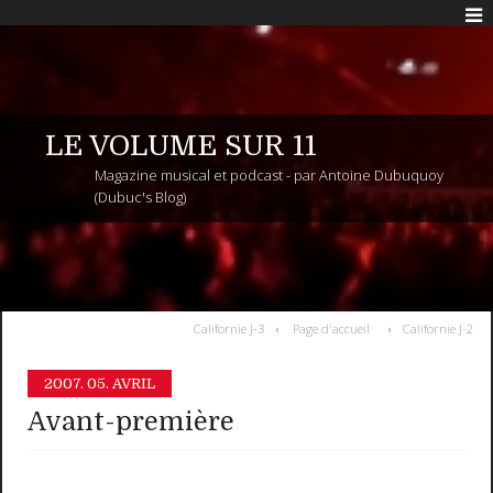
LE VOLUME SUR 11
Magazine musical et podcast - par Antoine Dubuquoy
(Dubuc's Blog)
Californie J-3
Page d'accueil
Californie J-2
2007.
05. AVRIL
Avant-première