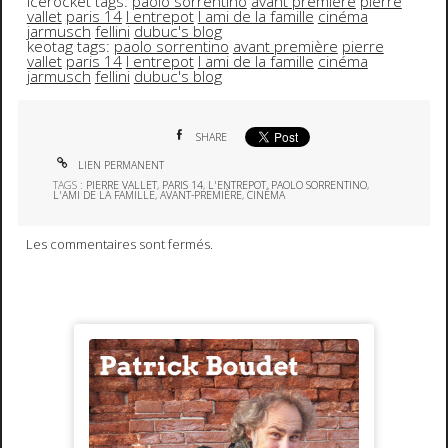
icerocket tags:
paolo sorrentino
avant première
pierre
vallet
paris 14
l entrepot
l ami de la famille
cinéma
jarmusch
fellini
dubuc's blog
keotag tags:
paolo sorrentino
avant première
pierre
vallet
paris 14
l entrepot
l ami de la famille
cinéma
jarmusch
fellini
dubuc's blog
SHARE
LIEN PERMANENT
TAGS :
PIERRE VALLET
,
PARIS 14
,
L'ENTREPOT
,
PAOLO SORRENTINO
,
L'AMI DE LA FAMILLE
,
AVANT-PREMIÈRE
,
CINÉMA
Les commentaires sont fermés.