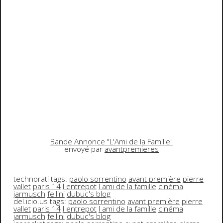
Bande Annonce "L'Ami de la Famille"
envoyé par
avantpremieres
technorati tags:
paolo sorrentino
avant première
pierre
vallet
paris 14
l entrepot
l ami de la famille
cinéma
jarmusch
fellini
dubuc's blog
del.icio.us tags:
paolo sorrentino
avant première
pierre
vallet
paris 14
l entrepot
l ami de la famille
cinéma
jarmusch
fellini
dubuc's blog