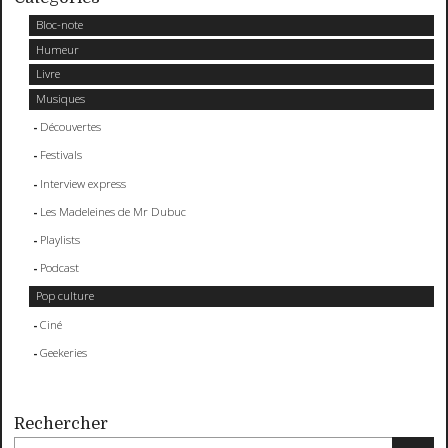
Bloc-note
Humeur
Livre
Musiques
Découvertes
Festivals
Interview express
Les Madeleines de Mr Dubuc
Playlists
Podcast
Pop culture
Ciné
Geekeries
Rechercher