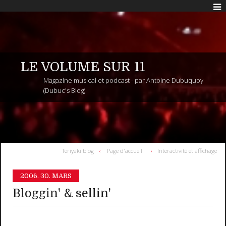
LE VOLUME SUR 11
Magazine musical et podcast - par Antoine Dubuquoy
(Dubuc's Blog)
Teriyaki blog
Page d'accueil
Interactivité et affichage
2006.
30. MARS
Bloggin' & sellin'