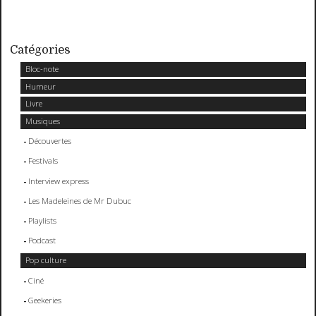
Catégories
Bloc-note
Humeur
Livre
Musiques
Découvertes
Festivals
Interview express
Les Madeleines de Mr Dubuc
Playlists
Podcast
Pop culture
Ciné
Geekeries