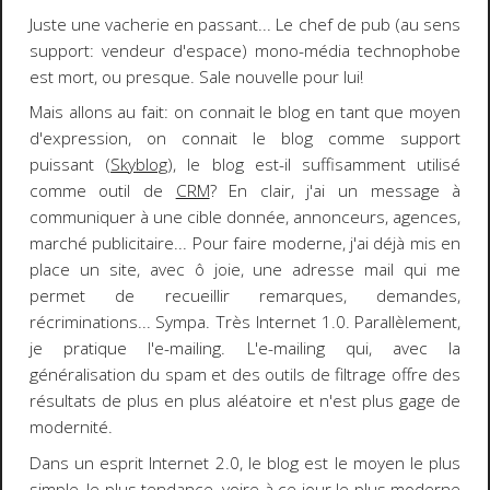
Juste une vacherie en passant... Le chef de pub (au sens
support: vendeur d'espace) mono-média technophobe
est mort, ou presque. Sale nouvelle pour lui!
Mais allons au fait: on connait le blog en tant que moyen
d'expression, on connait le blog comme support
puissant (
Skyblog
), le blog est-il suffisamment utilisé
comme outil de
CRM
? En clair, j'ai un message à
communiquer à une cible donnée, annonceurs, agences,
marché publicitaire... Pour faire moderne, j'ai déjà mis en
place un site, avec ô joie, une adresse mail qui me
permet de recueillir remarques, demandes,
récriminations... Sympa. Très
Internet 1.0
. Parallèlement,
je pratique l'e-mailing. L'e-mailing qui, avec la
généralisation du spam et des outils de filtrage offre des
résultats de plus en plus aléatoire et n'est plus gage de
modernité.
Dans un esprit
Internet 2.0
, le blog est le moyen le plus
simple, le plus tendance, voire à ce jour le plus moderne