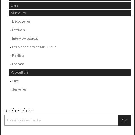
Livre
Musiques
Découvertes
Festivals
Interview express
Les Madeleines de Mr Dubuc
Playlists
Podcast
Pop culture
Ciné
Geekeries
Rechercher