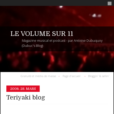
LE VOLUME SUR 11
Magazine musical et podcast - par Antoine Dubuquoy
(Dubuc's Blog)
Gratuité et média de masse
Page d'accueil
Bloggin' & sellin'
2006.
28. MARS
Teriyaki blog