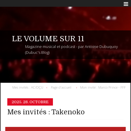
LE VOLUME SUR 11
Magazine musical et podcast - par Antoine Dubuquoy
(Dubuc's Blog)
Mes invités : AC/DÇU
Page d'accueil
Mon invité : Marco Prince - FFF
2025.
28. OCTOBRE
Mes invités : Takenoko