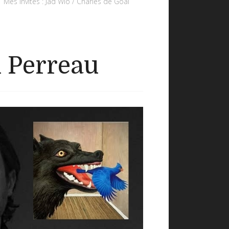
Mes invités : Jad Wio / Charles de Goal
n Perreau