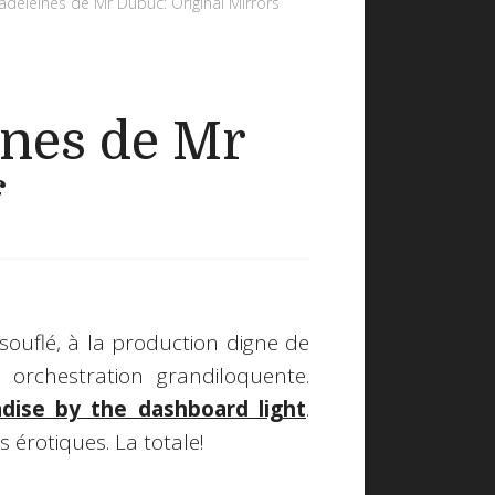
adeleines de Mr Dubuc: Original Mirrors
ines de Mr
f
ouflé, à la production digne de
 orchestration grandiloquente.
adise by the dashboard light
.
s érotiques. La totale!