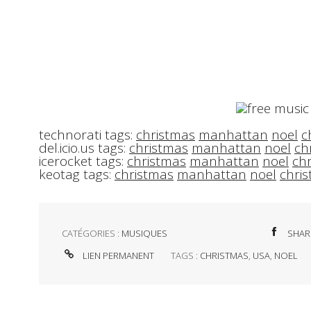
technorati tags:
christmas
manhattan
noel
c
del.icio.us tags:
christmas
manhattan
noel
ch
icerocket tags:
christmas
manhattan
noel
chr
keotag tags:
christmas
manhattan
noel
chris
CATÉGORIES :
MUSIQUES
SHAR
LIEN PERMANENT
TAGS :
CHRISTMAS
,
USA
,
NOEL